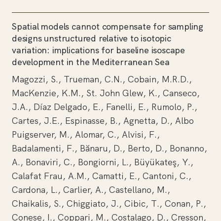
Spatial models cannot compensate for sampling
designs unstructured relative to isotopic
variation: implications for baseline isoscape
development in the Mediterranean Sea
Magozzi, S., Trueman, C.N., Cobain, M.R.D.,
MacKenzie, K.M., St. John Glew, K., Canseco,
J.A., Díaz Delgado, E., Fanelli, E., Rumolo, P.,
Cartes, J.E., Espinasse, B., Agnetta, D., Albo
Puigserver, M., Alomar, C., Alvisi, F.,
Badalamenti, F., Bănaru, D., Berto, D., Bonanno,
A., Bonaviri, C., Bongiorni, L., Büyükateş, Y.,
Calafat Frau, A.M., Camatti, E., Cantoni, C.,
Cardona, L., Carlier, A., Castellano, M.,
Chaikalis, S., Chiggiato, J., Cibic, T., Conan, P.,
Conese, I., Coppari, M., Costalago, D., Cresson,