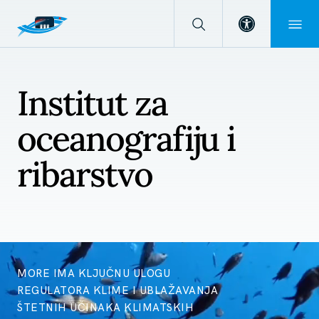
Open toolba
Institut za
oceanografiju i
ribarstvo
MORE IMA KLJUČNU ULOGU
REGULATORA KLIME I UBLAŽAVANJA
ŠTETNIH UČINAKA KLIMATSKIH