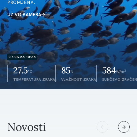
PROMJENA.
UŽIVO KAMERA
07.08.26 10:35
27.5
85
584
2
°C
%
W/m
TEMPERATURA ZRAKA
VLAŽNOST ZRAKA
SUNČEVO ZRAČEN
Novosti