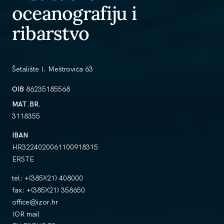
oceanografiju i
ribarstvo
Šetalište I. Meštrovića 63
OIB
86235185568
MAT.BR.
3118355
IBAN
HR3224020061100918315
ERSTE
tel:
+(385)(21) 408000
fax:
+(385)(21) 358650
office@izor.hr
IOR mail