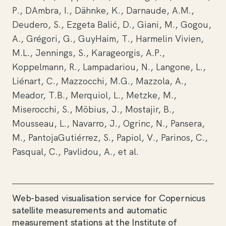
P., DAmbra, I., Dähnke, K., Darnaude, A.M.,
Deudero, S., Ezgeta Balić, D., Giani, M., Gogou,
A., Grégori, G., GuyHaim, T., Harmelin Vivien,
M.L., Jennings, S., Karageorgis, A.P.,
Koppelmann, R., Lampadariou, N., Langone, L.,
Liénart, C., Mazzocchi, M.G., Mazzola, A.,
Meador, T.B., Merquiol, L., Metzke, M.,
Miserocchi, S., Möbius, J., Mostajir, B.,
Mousseau, L., Navarro, J., Ogrinc, N., Pansera,
M., PantojaGutiérrez, S., Papiol, V., Parinos, C.,
Pasqual, C., Pavlidou, A., et al.
Web-based visualisation service for Copernicus
satellite measurements and automatic
measurement stations at the Institute of